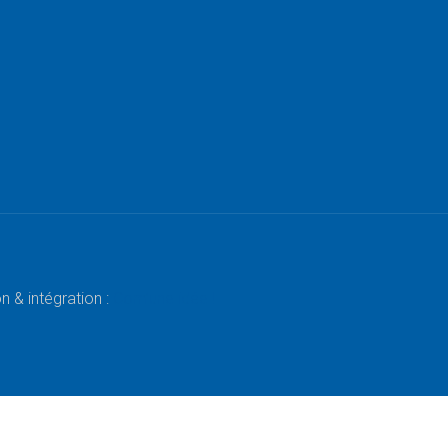
 & intégration :
Com’une idée !